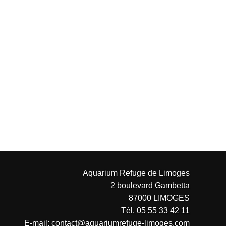
Aquarium Refuge de Limoges
2 boulevard Gambetta
87000 LIMOGES
Tél. 05 55 33 42 11
E-mail: contact@aquariumrefuge-limoges.com